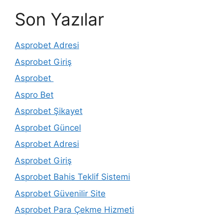
Son Yazılar
Asprobet Adresi
Asprobet Giriş
Asprobet
Aspro Bet
Asprobet Şikayet
Asprobet Güncel
Asprobet Adresi
Asprobet Giriş
Asprobet Bahis Teklif Sistemi
Asprobet Güvenilir Site
Asprobet Para Çekme Hizmeti