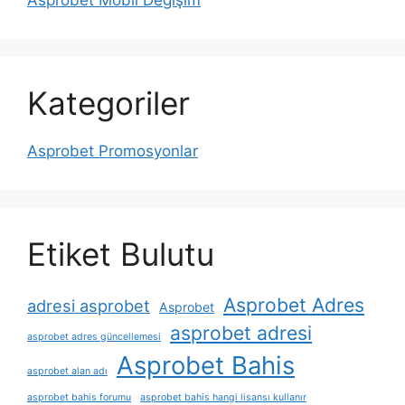
Asprobet Mobil Değişim
Kategoriler
Asprobet Promosyonlar
Etiket Bulutu
Asprobet Adres
adresi asprobet
Asprobet
asprobet adresi
asprobet adres güncellemesi
Asprobet Bahis
asprobet alan adı
asprobet bahis forumu
asprobet bahis hangi lisansı kullanır