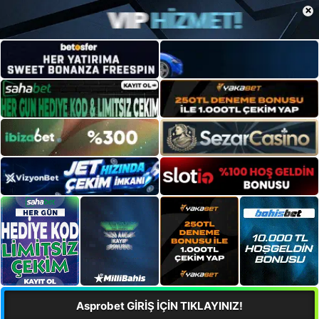
×
Asprobet GİRİŞ İÇİN TIKLAYINIZ!