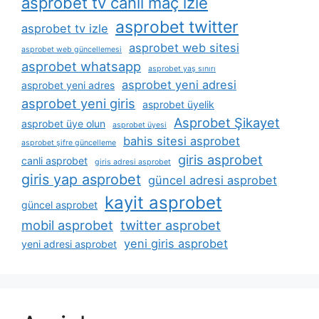
asprobet tv canli maç izle
asprobet twitter
asprobet tv izle
asprobet web sitesi
asprobet web güncellemesi
asprobet whatsapp
asprobet yaş sınırı
asprobet yeni adresi
asprobet yeni adres
asprobet yeni giris
asprobet üyelik
Asprobet Şikayet
asprobet üye olun
asprobet üyesi
bahis sitesi asprobet
asprobet şifre güncelleme
giris asprobet
canli asprobet
giris adresi asprobet
giris yap asprobet
güncel adresi asprobet
kayit asprobet
güncel asprobet
mobil asprobet
twitter asprobet
yeni giris asprobet
yeni adresi asprobet