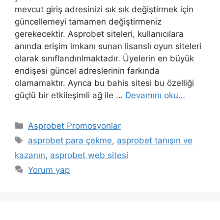
mevcut giriş adresinizi sık sık değiştirmek için
güncellemeyi tamamen değiştirmeniz
gerekecektir. Asprobet siteleri, kullanıcılara
anında erişim imkanı sunan lisanslı oyun siteleri
olarak sınıflandırılmaktadır. Üyelerin en büyük
endişesi güncel adreslerinin farkında
olamamaktır. Ayrıca bu bahis sitesi bu özelliği
güçlü bir etkileşimli ağ ile …
Devamını oku…
Kategoriler
Asprobet Promosyonlar
Etiketler
asprobet para çekme
,
asprobet tanışın ve
kazanın
,
asprobet web sitesi
Yorum yap