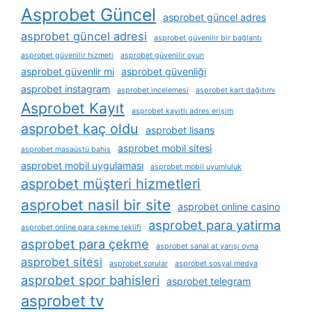
Asprobet Güncel
asprobet güncel adres
asprobet güncel adresi
asprobet güvenilir bir bağlantı
asprobet güvenilir hizmeti
asprobet güvenilir oyun
asprobet güvenlir mi
asprobet güvenliği
asprobet instagram
asprobet i̇ncelemesi
asprobet kart dağıtımı
Asprobet Kayıt
asprobet kayıtlı adres erişim
asprobet kaç oldu
asprobet lisans
asprobet mobil sitesi
asprobet masaüstü bahis
asprobet mobil uygulaması
asprobet mobil uyumluluk
asprobet müşteri hizmetleri
asprobet nasil bir site
asprobet online casino
asprobet para yatirma
asprobet online para çekme teklifi
asprobet para çekme
asprobet sanal at yarışı oyna
asprobet sitesi
asprobet sorular
asprobet sosyal medya
asprobet spor bahisleri
asprobet telegram
asprobet tv