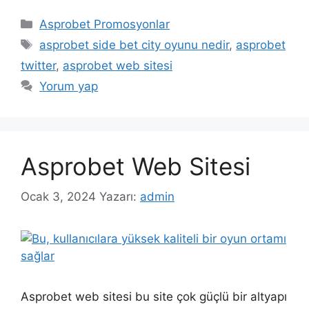
Kategoriler
Asprobet Promosyonlar
Etiketler
asprobet side bet city oyunu nedir
,
asprobet
twitter
,
asprobet web sitesi
Yorum yap
Asprobet Web Sitesi
Ocak 3, 2024
Yazarı:
admin
Asprobet web sitesi bu site çok güçlü bir altyapı