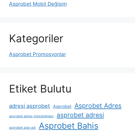
Asprobet Mobil Değişim
Kategoriler
Asprobet Promosyonlar
Etiket Bulutu
Asprobet Adres
adresi asprobet
Asprobet
asprobet adresi
asprobet adres güncellemesi
Asprobet Bahis
asprobet alan adı