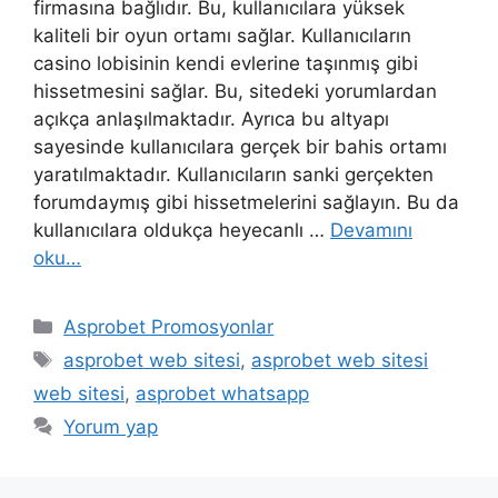
firmasına bağlıdır. Bu, kullanıcılara yüksek
kaliteli bir oyun ortamı sağlar. Kullanıcıların
casino lobisinin kendi evlerine taşınmış gibi
hissetmesini sağlar. Bu, sitedeki yorumlardan
açıkça anlaşılmaktadır. Ayrıca bu altyapı
sayesinde kullanıcılara gerçek bir bahis ortamı
yaratılmaktadır. Kullanıcıların sanki gerçekten
forumdaymış gibi hissetmelerini sağlayın. Bu da
kullanıcılara oldukça heyecanlı …
Devamını
oku…
Kategoriler
Asprobet Promosyonlar
Etiketler
asprobet web sitesi
,
asprobet web sitesi
web sitesi
,
asprobet whatsapp
Yorum yap