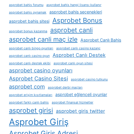
asprobet bahis forumu
asprobet bahis hangi lisansı kullanır
asprobet bahis seçenekleri
asprobet bahis oynamak
Asprobet Bonus
asprobet bahis sitesi
asprobet canli
asprobet bonus kazanma
asprobet canli maç izle
Asprobet Canlı Bahis
asprobet canlı bingo oyunları
asprobet canlı casino kazanç
Asprobet Canlı Destek
asprobet canlı casino oyun
asprobet canlı destek ekibi
asprobet canlı oyun sitesi
asprobet casino oyunları
Asprobet Casino Sitesi
asprobet casino tutkunu
asprobet com
asprobet derbi maçları
asprobet eğlenceli oyunlar
asprobet erişim kısıtlamaları
asprobet farklı canlı bahis
asprobet finansal hizmetler
asprobet girisi
asprobet giris twitter
Asprobet Giriş
Asprobet Giriş Adresi