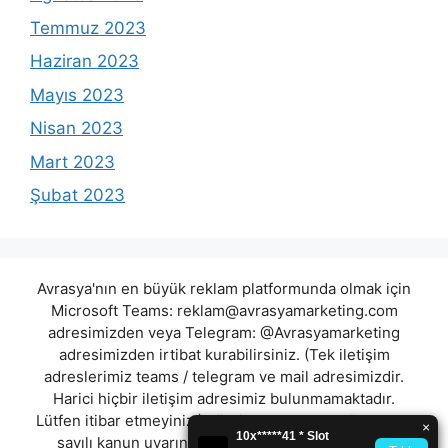
Temmuz 2023
Haziran 2023
Mayıs 2023
Nisan 2023
Mart 2023
Şubat 2023
Avrasya'nın en büyük reklam platformunda olmak için
Microsoft Teams:
reklam@avrasyamarketing.com
adresimizden veya Telegram: @Avrasyamarketing
adresimizden irtibat kurabilirsiniz. (Tek iletişim
adreslerimiz teams / telegram ve mail adresimizdir.
Harici hiçbir iletişim adresimiz bulunmamaktadır.
Lütfen itibar etmeyiniz.) Türkiye yasalarına göre 7258
sayılı kanun uyarınca yasa dışı bahis oynamanın