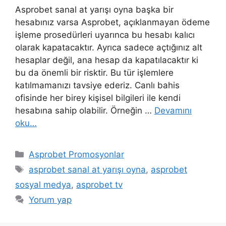
Asprobet sanal at yarışı oyna başka bir
hesabınız varsa Asprobet, açıklanmayan ödeme
işleme prosedürleri uyarınca bu hesabı kalıcı
olarak kapatacaktır. Ayrıca sadece açtığınız alt
hesaplar değil, ana hesap da kapatılacaktır ki
bu da önemli bir risktir. Bu tür işlemlere
katılmamanızı tavsiye ederiz. Canlı bahis
ofisinde her birey kişisel bilgileri ile kendi
hesabına sahip olabilir. Örneğin …
Devamını
oku…
Kategoriler
Asprobet Promosyonlar
Etiketler
asprobet sanal at yarışı oyna
,
asprobet
sosyal medya
,
asprobet tv
Yorum yap