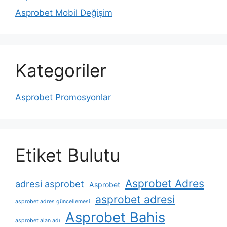
Asprobet Mobil Değişim
Kategoriler
Asprobet Promosyonlar
Etiket Bulutu
Asprobet Adres
adresi asprobet
Asprobet
asprobet adresi
asprobet adres güncellemesi
Asprobet Bahis
asprobet alan adı