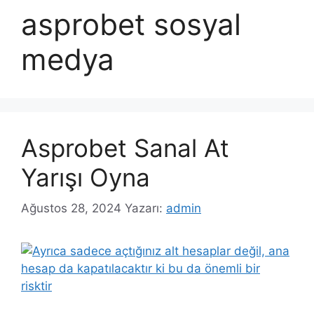
asprobet sosyal
medya
Asprobet Sanal At
Yarışı Oyna
Ağustos 28, 2024
Yazarı:
admin