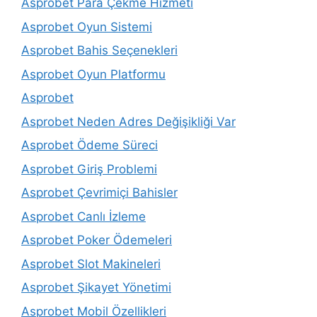
Asprobet Para Çekme Hizmeti
Asprobet Oyun Sistemi
Asprobet Bahis Seçenekleri
Asprobet Oyun Platformu
Asprobet
Asprobet Neden Adres Değişikliği Var
Asprobet Ödeme Süreci
Asprobet Giriş Problemi
Asprobet Çevrimiçi Bahisler
Asprobet Canlı İzleme
Asprobet Poker Ödemeleri
Asprobet Slot Makineleri
Asprobet Şikayet Yönetimi
Asprobet Mobil Özellikleri