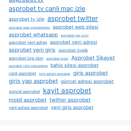
asprobet tv canli maç izle
asprobet twitter
asprobet tv izle
asprobet web sitesi
asprobet web güncellemesi
asprobet whatsapp
asprobet yaş sınırı
asprobet yeni adresi
asprobet yeni adres
asprobet yeni giris
asprobet üyelik
Asprobet Şikayet
asprobet üye olun
asprobet üyesi
bahis sitesi asprobet
asprobet şifre güncelleme
giris asprobet
canli asprobet
giris adresi asprobet
giris yap asprobet
güncel adresi asprobet
kayit asprobet
güncel asprobet
mobil asprobet
twitter asprobet
yeni giris asprobet
yeni adresi asprobet