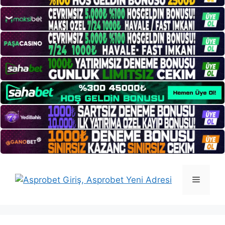
İçeriğe
atla
Menü