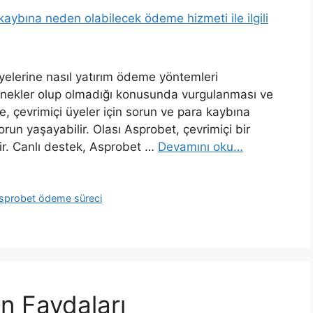
yelerine nasıl yatırım ödeme yöntemleri
enekler olup olmadığı konusunda vurgulanması ve
e, çevrimiçi üyeler için sorun ve para kaybına
orun yaşayabilir. Olası Asprobet, çevrimiçi bir
ir. Canlı destek, Asprobet …
Devamını oku…
sprobet ödeme süreci
n Faydaları