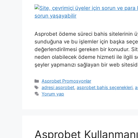
Asprobet ödeme süreci bahis sitelerinin ü
sunduğuna ve bu işlemler için başka seç
değerlendirilmesi gereken bir konudur. Sit
neden olabilecek ödeme hizmeti ile ilgili s
şeyler yapmanızı sağlayan bir web sitesid
Kategoriler
Asprobet Promosyonlar
Etiketler
adresi asprobet
,
asprobet bahis seçenekleri
,
a
Yorum yap
Asprobet Kullanmanı