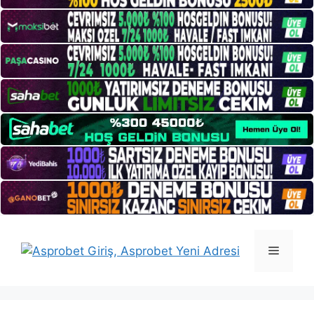
İçeriğe
atla
Menü