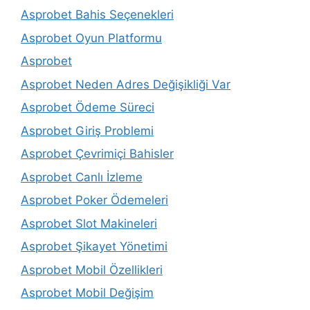
Asprobet Bahis Seçenekleri
Asprobet Oyun Platformu
Asprobet
Asprobet Neden Adres Değişikliği Var
Asprobet Ödeme Süreci
Asprobet Giriş Problemi
Asprobet Çevrimiçi Bahisler
Asprobet Canlı İzleme
Asprobet Poker Ödemeleri
Asprobet Slot Makineleri
Asprobet Şikayet Yönetimi
Asprobet Mobil Özellikleri
Asprobet Mobil Değişim