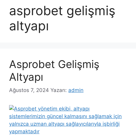
asprobet gelişmiş
altyapı
Asprobet Gelişmiş
Altyapı
Ağustos 7, 2024
Yazarı:
admin