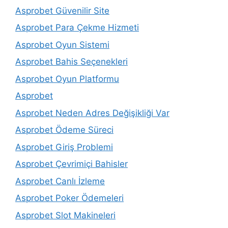
Asprobet Güvenilir Site
Asprobet Para Çekme Hizmeti
Asprobet Oyun Sistemi
Asprobet Bahis Seçenekleri
Asprobet Oyun Platformu
Asprobet
Asprobet Neden Adres Değişikliği Var
Asprobet Ödeme Süreci
Asprobet Giriş Problemi
Asprobet Çevrimiçi Bahisler
Asprobet Canlı İzleme
Asprobet Poker Ödemeleri
Asprobet Slot Makineleri