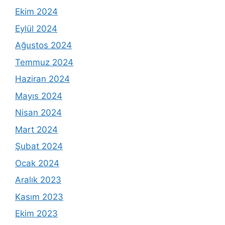
Ekim 2024
Eylül 2024
Ağustos 2024
Temmuz 2024
Haziran 2024
Mayıs 2024
Nisan 2024
Mart 2024
Şubat 2024
Ocak 2024
Aralık 2023
Kasım 2023
Ekim 2023