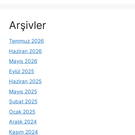
Arşivler
Temmuz 2026
Haziran 2026
Mayıs 2026
Eylül 2025
Haziran 2025
Mayıs 2025
Şubat 2025
Ocak 2025
Aralık 2024
Kasım 2024