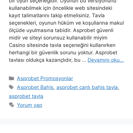
bir oyun seçeneğidir. Oyunun bu versiyonunu
kullanabilmek için öncelikle web sitesindeki
kayıt talimatlarını takip etmelisiniz. Tavla
seçenekleri, oyunun hüküm ve koşullarına makul
ölçüde uyulmasına tabidir. Asprobet güvenli
midir ve siteyi sorunsuz kullanabilir miyim
Casino sitesinde tavla seçeneğini kullanırken
herhangi bir güvenlik sorunu yoktur. Asprobet
tavlası oldukça kazançlıdır, bu …
Devamını oku…
Kategoriler
Asprobet Promosyonlar
Etiketler
Asprobet Bahis
,
asprobet canlı bahis tavla
,
asprobet tavla
Yorum yap