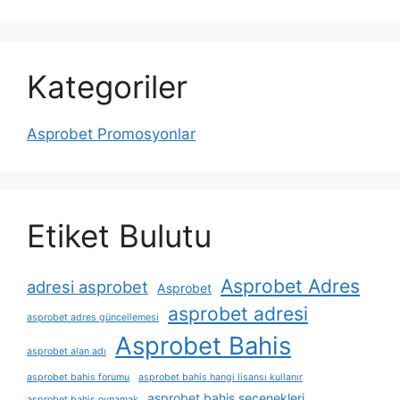
Kategoriler
Asprobet Promosyonlar
Etiket Bulutu
Asprobet Adres
adresi asprobet
Asprobet
asprobet adresi
asprobet adres güncellemesi
Asprobet Bahis
asprobet alan adı
asprobet bahis forumu
asprobet bahis hangi lisansı kullanır
asprobet bahis seçenekleri
asprobet bahis oynamak