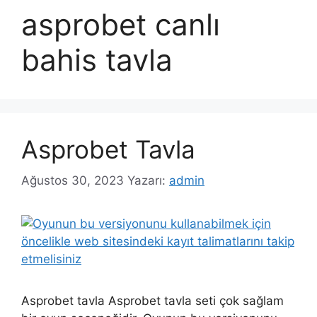
asprobet canlı
bahis tavla
Asprobet Tavla
Ağustos 30, 2023
Yazarı:
admin
Asprobet tavla Asprobet tavla seti çok sağlam