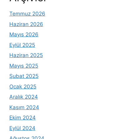
Temmuz 2026
Haziran 2026
Mayıs 2026
Eylül 2025
Haziran 2025
Mayıs 2025
Şubat 2025
Ocak 2025
Aralık 2024
Kasım 2024
Ekim 2024
Eylül 2024
Ağustos 2024