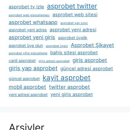
asprobet twitter
asprobet tv izle
asprobet web sitesi
asprobet web güncellemesi
asprobet whatsapp
asprobet yaş sınırı
asprobet yeni adresi
asprobet yeni adres
asprobet yeni giris
asprobet üyelik
Asprobet Şikayet
asprobet üye olun
asprobet üyesi
bahis sitesi asprobet
asprobet şifre güncelleme
giris asprobet
canli asprobet
giris adresi asprobet
giris yap asprobet
güncel adresi asprobet
kayit asprobet
güncel asprobet
mobil asprobet
twitter asprobet
yeni giris asprobet
yeni adresi asprobet
Arşivler