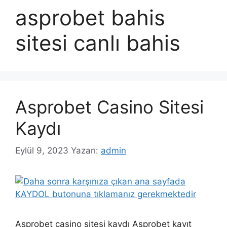
asprobet bahis
sitesi canlı bahis
Asprobet Casino Sitesi
Kaydı
Eylül 9, 2023
Yazarı:
admin
Asprobet casino sitesi kaydı Asprobet kayıt