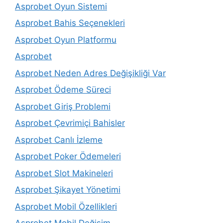
Asprobet Oyun Sistemi
Asprobet Bahis Seçenekleri
Asprobet Oyun Platformu
Asprobet
Asprobet Neden Adres Değişikliği Var
Asprobet Ödeme Süreci
Asprobet Giriş Problemi
Asprobet Çevrimiçi Bahisler
Asprobet Canlı İzleme
Asprobet Poker Ödemeleri
Asprobet Slot Makineleri
Asprobet Şikayet Yönetimi
Asprobet Mobil Özellikleri