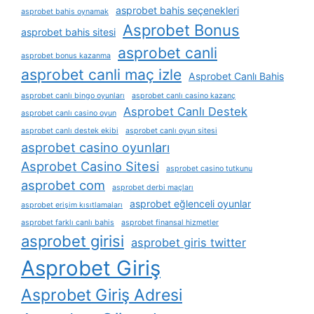
asprobet bahis seçenekleri
asprobet bahis oynamak
Asprobet Bonus
asprobet bahis sitesi
asprobet canli
asprobet bonus kazanma
asprobet canli maç izle
Asprobet Canlı Bahis
asprobet canlı bingo oyunları
asprobet canlı casino kazanç
Asprobet Canlı Destek
asprobet canlı casino oyun
asprobet canlı destek ekibi
asprobet canlı oyun sitesi
asprobet casino oyunları
Asprobet Casino Sitesi
asprobet casino tutkunu
asprobet com
asprobet derbi maçları
asprobet eğlenceli oyunlar
asprobet erişim kısıtlamaları
asprobet farklı canlı bahis
asprobet finansal hizmetler
asprobet girisi
asprobet giris twitter
Asprobet Giriş
Asprobet Giriş Adresi