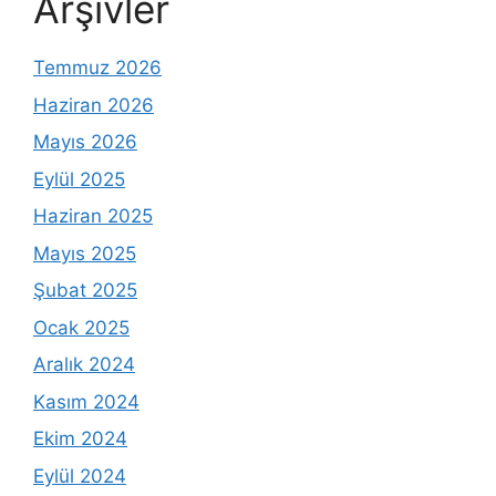
Arşivler
Temmuz 2026
Haziran 2026
Mayıs 2026
Eylül 2025
Haziran 2025
Mayıs 2025
Şubat 2025
Ocak 2025
Aralık 2024
Kasım 2024
Ekim 2024
Eylül 2024