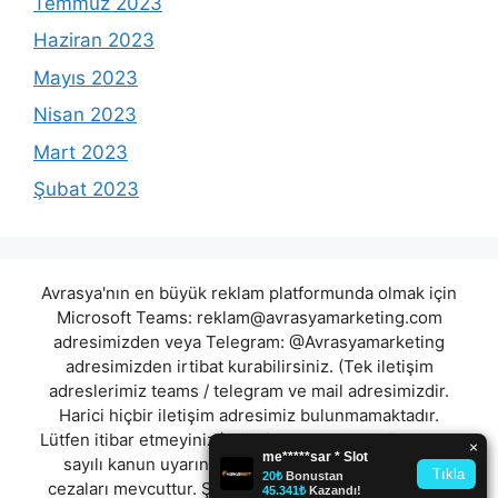
Temmuz 2023
Haziran 2023
Mayıs 2023
Nisan 2023
Mart 2023
Şubat 2023
Avrasya'nın en büyük reklam platformunda olmak için
Microsoft Teams:
reklam@avrasyamarketing.com
adresimizden veya Telegram: @Avrasyamarketing
adresimizden irtibat kurabilirsiniz. (Tek iletişim
adreslerimiz teams / telegram ve mail adresimizdir.
Harici hiçbir iletişim adresimiz bulunmamaktadır.
Lütfen itibar etmeyiniz.) Türkiye yasalarına göre 7258
sayılı kanun uyarınca yasa dışı bahis oynamanın
cezaları mevcuttur. Şu an bulunduğunuz site hiç bir