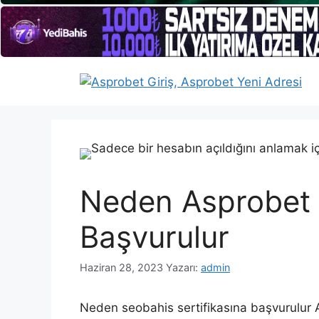
İçeriğe
atla
Neden Asprobet S
Başvurulur
Haziran 28, 2023
Yazarı:
admin
Neden seobahis sertifikasına başvurulur 