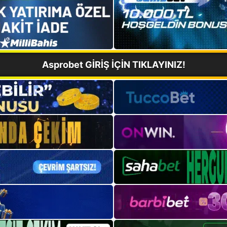
Asprobet GİRİŞ İÇİN TIKLAYINIZ!