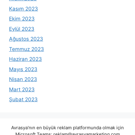
Kasım 2023
Ekim 2023
Eylül 2023
Ağustos 2023
Temmuz 2023
Haziran 2023
Mayıs 2023
Nisan 2023
Mart 2023
Şubat 2023
Avrasya'nın en büyük reklam platformunda olmak için
Microsoft Teams:
reklam@avrasyamarketing.com