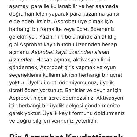
aşamayı para ile kullanabilir ve her aşamada
doğru hamleleri yaparak para kazanma şansı
elde edebilirsiniz. Asprobet üye olmak için
herhangi bir formalite veya ücret ödemeniz
gerekmiyor. Yazının ilk bölümünde anlatıldığı
gibi Asprobet kayıt butonu üzerinden hesap
açmanız
Asprobet kayıt üzerinden alınan
hizmetler
. Hesap açmak, aktivasyon linki
göndermek, Asprobet giriş yapmak ve oyun
seçeneklerini kullanmak için herhangi bir ücret
yoktur. Üyelik ücreti ödemiyorsunuz, üyelik
ücreti ödemiyorsunuz. Bahisler ve oyunlar için
Asprobet hiçbir ücret ödemezsiniz. Aktivasyon
için herhangi bir üyelik belgesi göndermenize
gerek yoktur. Üyelik kayıt formunu doldurmanız
ve doğru bilgileri vermeniz yeterlidir.