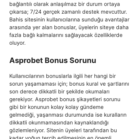
bağlantılı olarak anlaşılmaz bir durum ortaya
çıkarsa; 7/24 gerçek zamanlı destek mevcuttur.
Bahis sitesinin kullanıcılarına sunduğu avantajlar
arasında yer alan bonuslar, üyelerin siteye daha
fazla bağlı kalmalarını sağlayacak özelliklerde
oluyor.
Asprobet Bonus Sorunu
Kullanıcılarının bonuslarla ilgili her hangi bir
sorun yaşamaması için; bonus kural ve şartlarını
son derece dikkatli bir şekilde okumaları
gerekiyor. Asprobet bonus şikayetleri sorunu
gibi bir konunun kolay kolay gündeme
gelmediği, yaşanması durumunda ise kuralların
dikkatli okunmamasından kaynaklandığı
gözlemleniyor. Sitenin üyeleri tarafından bu
kadar yoğun tercih edilmesinin en önemli