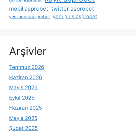
mobil asprobet
twitter asprobet
yeni giris asprobet
yeni adresi asprobet
Arşivler
Temmuz 2026
Haziran 2026
Mayıs 2026
Eylül 2025
Haziran 2025
Mayıs 2025
Şubat 2025