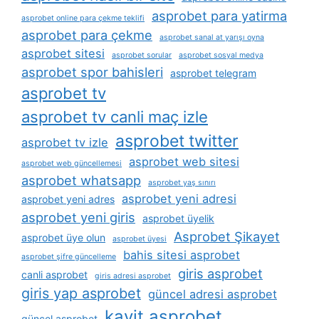
asprobet para yatirma
asprobet online para çekme teklifi
asprobet para çekme
asprobet sanal at yarışı oyna
asprobet sitesi
asprobet sorular
asprobet sosyal medya
asprobet spor bahisleri
asprobet telegram
asprobet tv
asprobet tv canli maç izle
asprobet twitter
asprobet tv izle
asprobet web sitesi
asprobet web güncellemesi
asprobet whatsapp
asprobet yaş sınırı
asprobet yeni adresi
asprobet yeni adres
asprobet yeni giris
asprobet üyelik
Asprobet Şikayet
asprobet üye olun
asprobet üyesi
bahis sitesi asprobet
asprobet şifre güncelleme
giris asprobet
canli asprobet
giris adresi asprobet
giris yap asprobet
güncel adresi asprobet
kayit asprobet
güncel asprobet