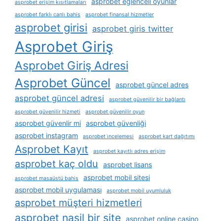
asprobet eğlenceli oyunlar
asprobet erişim kısıtlamaları
asprobet farklı canlı bahis
asprobet finansal hizmetler
asprobet girisi
asprobet giris twitter
Asprobet Giriş
Asprobet Giriş Adresi
Asprobet Güncel
asprobet güncel adres
asprobet güncel adresi
asprobet güvenilir bir bağlantı
asprobet güvenilir hizmeti
asprobet güvenilir oyun
asprobet güvenlir mi
asprobet güvenliği
asprobet instagram
asprobet i̇ncelemesi
asprobet kart dağıtımı
Asprobet Kayıt
asprobet kayıtlı adres erişim
asprobet kaç oldu
asprobet lisans
asprobet mobil sitesi
asprobet masaüstü bahis
asprobet mobil uygulaması
asprobet mobil uyumluluk
asprobet müşteri hizmetleri
asprobet nasil bir site
asprobet online casino