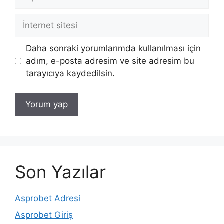
posta
İnternet
sitesi
Daha sonraki yorumlarımda kullanılması için
adım, e-posta adresim ve site adresim bu
tarayıcıya kaydedilsin.
Son Yazılar
Asprobet Adresi
Asprobet Giriş