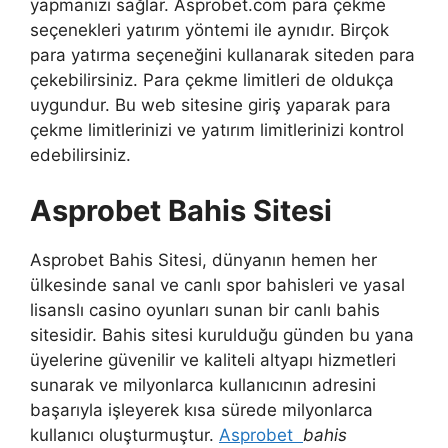
yapmanızı sağlar. Asprobet.com para çekme
seçenekleri yatırım yöntemi ile aynıdır. Birçok
para yatırma seçeneğini kullanarak siteden para
çekebilirsiniz. Para çekme limitleri de oldukça
uygundur. Bu web sitesine giriş yaparak para
çekme limitlerinizi ve yatırım limitlerinizi kontrol
edebilirsiniz.
Asprobet Bahis Sitesi
Asprobet Bahis Sitesi, dünyanın hemen her
ülkesinde sanal ve canlı spor bahisleri ve yasal
lisanslı casino oyunları sunan bir canlı bahis
sitesidir. Bahis sitesi kurulduğu günden bu yana
üyelerine güvenilir ve kaliteli altyapı hizmetleri
sunarak ve milyonlarca kullanıcının adresini
başarıyla işleyerek kısa sürede milyonlarca
kullanıcı oluşturmuştur.
Asprobet
bahis