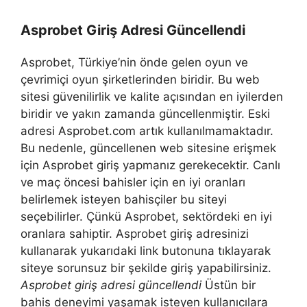
Asprobet Giriş Adresi Güncellendi
Asprobet, Türkiye’nin önde gelen oyun ve
çevrimiçi oyun şirketlerinden biridir. Bu web
sitesi güvenilirlik ve kalite açısından en iyilerden
biridir ve yakın zamanda güncellenmiştir. Eski
adresi Asprobet.com artık kullanılmamaktadır.
Bu nedenle, güncellenen web sitesine erişmek
için Asprobet giriş yapmanız gerekecektir. Canlı
ve maç öncesi bahisler için en iyi oranları
belirlemek isteyen bahisçiler bu siteyi
seçebilirler. Çünkü Asprobet, sektördeki en iyi
oranlara sahiptir. Asprobet giriş adresinizi
kullanarak yukarıdaki link butonuna tıklayarak
siteye sorunsuz bir şekilde giriş yapabilirsiniz.
Asprobet giriş adresi güncellendi
Üstün bir
bahis deneyimi yaşamak isteyen kullanıcılara