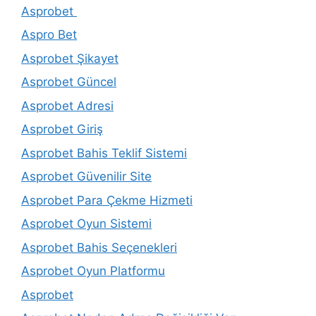
Asprobet
Aspro Bet
Asprobet Şikayet
Asprobet Güncel
Asprobet Adresi
Asprobet Giriş
Asprobet Bahis Teklif Sistemi
Asprobet Güvenilir Site
Asprobet Para Çekme Hizmeti
Asprobet Oyun Sistemi
Asprobet Bahis Seçenekleri
Asprobet Oyun Platformu
Asprobet