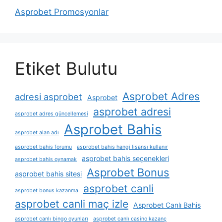
Asprobet Promosyonlar
Etiket Bulutu
Asprobet Adres
adresi asprobet
Asprobet
asprobet adresi
asprobet adres güncellemesi
Asprobet Bahis
asprobet alan adı
asprobet bahis forumu
asprobet bahis hangi lisansı kullanır
asprobet bahis seçenekleri
asprobet bahis oynamak
Asprobet Bonus
asprobet bahis sitesi
asprobet canli
asprobet bonus kazanma
asprobet canli maç izle
Asprobet Canlı Bahis
asprobet canlı bingo oyunları
asprobet canlı casino kazanç