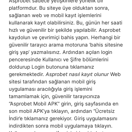
Asprobet sadece yetişkinlere yönelik bir
platformdur. Bu siteye üye olduktan sonra,
sağlanan web ve mobil kayıt işlemlerini
kullanarak kayıt olabilirsiniz. Bu, günün her saati
hızlı ve güvenilir bir şekilde yapılabilir. Asprobet
kaydolun ve çevrimiçi bahis yapın. Herhangi bir
güvenilir tarayıcı arama motoruna ‘bahis sitesine
giriş yap’ yazmalısınız. Ardından açılan login
penceresinde Kullanıcı ve Şifre bölümlerini
doldurup Login butonuna tıklamanız
gerekmektedir.
Asprobet nasıl kayıt olunur
Web
sitesi tarafından sağlanan mobil giriş
uygulaması aracılığıyla giriş işlemini
tamamlamak için, güvenilir tarayıcınıza
“Asprobet Mobil APK” girin, giriş sayfasında en
son mobil APK’ya tıklayın, ardından “Ücretsiz
İndir’e tıklamanız gerekiyor. Giriş uygulamasını
indirdikten sonra mobil uygulamaya tıklayın.