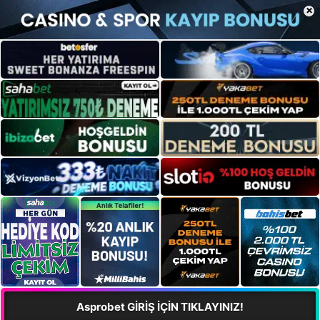
×
Asprobet GİRİŞ İÇİN TIKLAYINIZ!