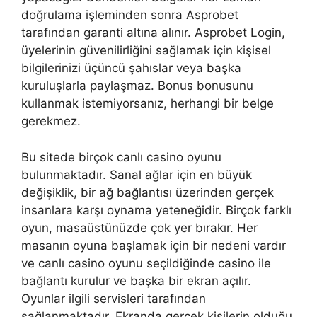
doğrulama işleminden sonra Asprobet
tarafından garanti altına alınır. Asprobet Login,
üyelerinin güvenilirliğini sağlamak için kişisel
bilgilerinizi üçüncü şahıslar veya başka
kuruluşlarla paylaşmaz. Bonus bonusunu
kullanmak istemiyorsanız, herhangi bir belge
gerekmez.
Bu sitede birçok canlı casino oyunu
bulunmaktadır. Sanal ağlar için en büyük
değişiklik, bir ağ bağlantısı üzerinden gerçek
insanlara karşı oynama yeteneğidir. Birçok farklı
oyun, masaüstünüzde çok yer bırakır. Her
masanın oyuna başlamak için bir nedeni vardır
ve canlı casino oyunu seçildiğinde casino ile
bağlantı kurulur ve başka bir ekran açılır.
Oyunlar ilgili servisleri tarafından
sağlanmaktadır. Ekranda gerçek kişilerin olduğu